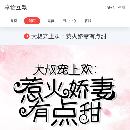
掌怡互动
登录
注册
首页
漫画
充值
用户中心
客服
大叔宠上欢：惹火娇妻有点甜