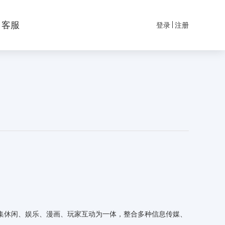
客服
登录
注册
集休闲、娱乐、漫画、玩家互动为一体，整合多种信息传媒、