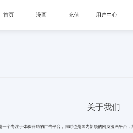
首页
漫画
充值
用户中心
关于我们
是一个专注于体验营销的广告平台，同时也是国内新锐的网页漫画平台，