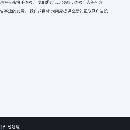
用户带来快乐体验。 我们通过试玩漫画，体验广告等的方
告事业的发展。 我们的目标 为商家提供全新的互联网广告投
度
纠纷处理